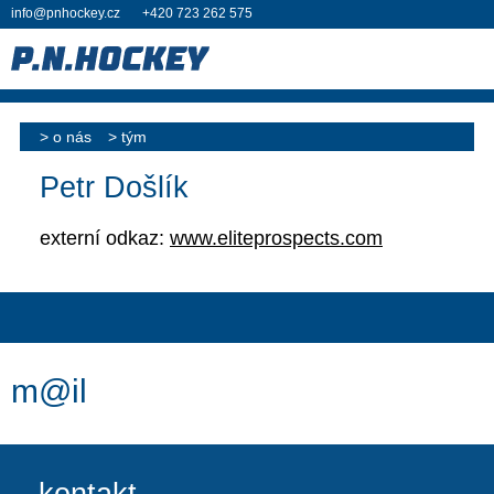
info@pnhockey.cz
+420 723 262 575
o nás
tým
Petr Došlík
externí odkaz:
www.eliteprospects.com
m@il