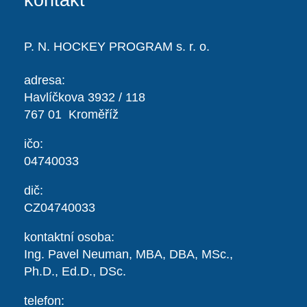
kontakt
P. N. HOCKEY PROGRAM s. r. o.
adresa:
Havlíčkova 3932 / 118
767 01 Kroměříž
ičo:
04740033
dič:
CZ04740033
kontaktní osoba:
Ing. Pavel Neuman,
MBA, DBA, MSc.,
Ph.D., Ed.D., DSc.
telefon: