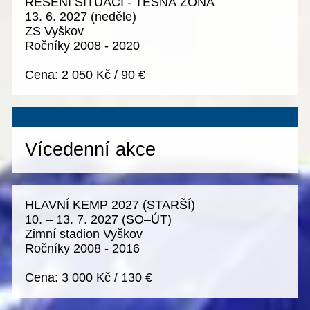
ŘEŠENÍ SITUACÍ - TĚSNÁ ZÓNA
13. 6. 2027
(neděle)
ZS Vyškov
Ročníky 2008 - 2020
Cena:
2 050 Kč
/
90 €
Vícedenní akce
HLAVNÍ KEMP 2027 (STARŠÍ)
10. – 13. 7. 2027
(SO–ÚT)
Zimní stadion Vyškov
Ročníky 2008 - 2016
Cena:
3 000 Kč
/
130 €