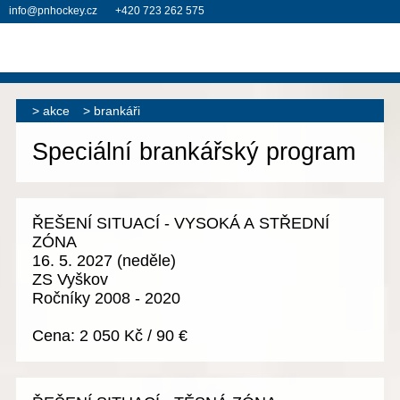
info@pnhockey.cz
+420 723 262 575
akce
brankáři
Speciální brankářský program
ŘEŠENÍ SITUACÍ - VYSOKÁ A STŘEDNÍ
ZÓNA
16. 5. 2027
(neděle)
ZS Vyškov
Ročníky 2008 - 2020
Cena:
2 050 Kč
/
90 €