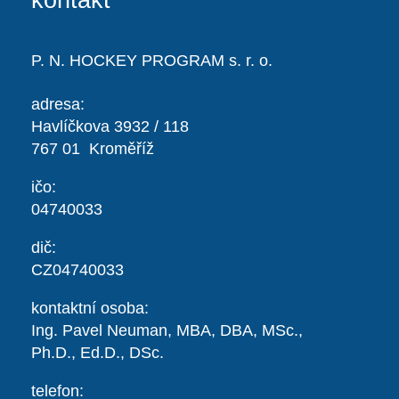
kontakt
P. N. HOCKEY PROGRAM s. r. o.
adresa:
Havlíčkova 3932 / 118
767 01 Kroměříž
ičo:
04740033
dič:
CZ04740033
kontaktní osoba:
Ing. Pavel Neuman,
MBA, DBA, MSc.,
Ph.D., Ed.D., DSc.
telefon: