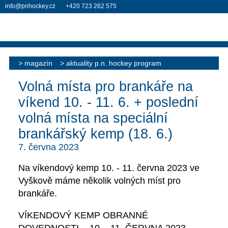
info@pnhockey.cz
+420 723 262 575
magazín
aktuality p.n. hockey program
Volná místa pro brankáře na
víkend 10. - 11. 6. + poslední
volná místa na speciální
brankářský kemp (18. 6.)
7. června 2023
Na
víkendový kemp 10. - 11. června 2023
ve
Vyškově máme
několik volných míst pro
brankáře
.
VÍKENDOVÝ KEMP OBRANNÉ