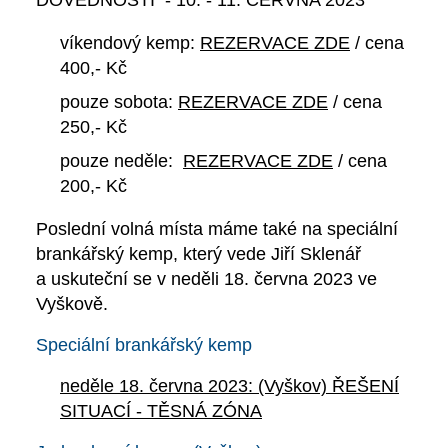
DOVEDNOSTI - 10. - 11. ČERVNA 2023
víkendový kemp:
REZERVACE ZDE
/ cena
400,- Kč
pouze sobota:
REZERVACE ZDE
/ cena
250,- Kč
pouze neděle:
REZERVACE ZDE
/ cena
200,- Kč
Poslední volná místa
máme také na speciální
brankářský kemp, který vede Jiří Sklenář
a uskuteční se v neděli 18. června 2023 ve
Vyškově.
Speciální brankářský kemp
neděle 18. června 2023: (Vyškov) ŘEŠENÍ
SITUACÍ - TĚSNÁ ZÓNA