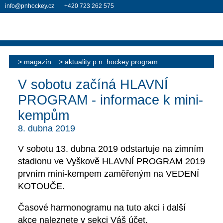
info@pnhockey.cz
+420 723 262 575
magazín
aktuality p.n. hockey program
V sobotu začíná HLAVNÍ
PROGRAM - informace k mini-
kempům
8. dubna 2019
V
sobotu
13. dubna 2019
odstartuje na zimním
stadionu ve Vyškově
HLAVNÍ PROGRAM 2019
prvním mini-kempem zaměřeným na
VEDENÍ
KOTOUČE
.
Časové harmonogramu na tuto akci i další
akce naleznete v sekci
Váš účet
.