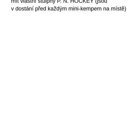
mít
vlastní štulpny P. N. HOCKEY (jsou
v dostání před každým mini-kempem na místě)