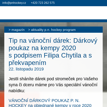
info@pnhockey.cz
+420 723 262 575
magazín
aktuality p.n. hockey program
Tip na vánoční dárek: Dárkový
poukaz na kempy 2020
s podpisem Filipa Chytila a s
překvapením
22. listopadu 2019
Jestli sháníte dárek pod stromeček pro Vašeho
syna či dceru máme pro Vás speciální vánoční
nabídku:
VÁNOČNÍ DÁRKOVÝ POUKAZ P. N.
HOCKEY na objednané kempy v roce 2020