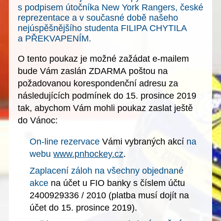
s podpisem útočníka New York Rangers, české
reprezentace a v současné době našeho
nejúspěšnějšího studenta FILIPA CHYTILA
a PŘEKVAPENÍM.
O tento poukaz je možné
zažádat e-mailem
bude
Vám zaslán ZDARMA
poštou na
požadovanou
korespondenční adresu
za
následujících podmínek
do 15. prosince 2019
tak, abychom Vám mohli poukaz zaslat ještě
do Vánoc:
On-line rezervace
Vámi vybraných akcí
na
webu
www.pnhockey.cz
.
Zaplacení záloh na všechny objednané
akce
na účet u FIO banky s číslem účtu
2400929336 / 2010 (platba musí dojít na
účet do 15. prosince 2019).