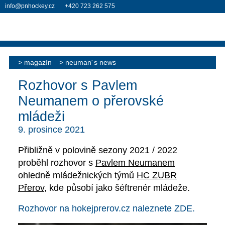
info@pnhockey.cz
+420 723 262 575
magazín
neuman´s news
Rozhovor s Pavlem
Neumanem o přerovské
mládeži
9. prosince 2021
Přibližně v polovině sezony 2021 / 2022
proběhl rozhovor s
Pavlem Neumanem
ohledně mládežnických týmů
HC ZUBR
Přerov
, kde působí jako šéftrenér mládeže.
Rozhovor na
hokejprerov.cz
naleznete
ZDE
.