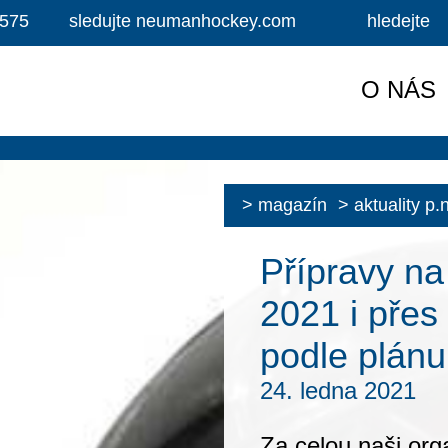
 575
sledujte neumanhockey.com
hledejte
O NÁS
magazín
aktuality p
Přípravy 
2021 i přes
podle plánu
24. ledna 2021
Za celou naši o