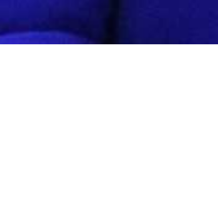
m@il
kontakt
P. N. HOCKEY PROGRAM s. r. o.