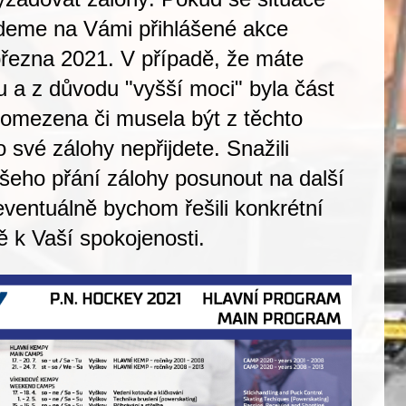
deme na Vámi přihlášené akce
března 2021
. V případě, že máte
 a z důvodu "vyšší moci" byla část
omezena či musela být z těchto
o své zálohy nepřijdete
. Snažili
šeho přání zálohy posunout na další
ventuálně bychom řešili konkrétní
ně k Vaší spokojenosti.