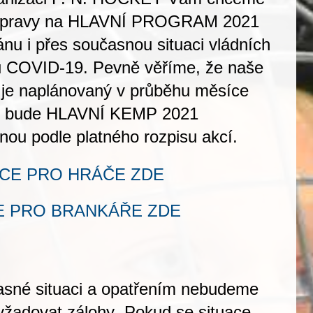
řípravy na HLAVNÍ PROGRAM 2021
lánu
i přes současnou situaci vládních
u COVID-19. Pevně věříme, že naše
rt je naplánovaný v průběhu měsíce
m bude HLAVNÍ KEMP 2021
nou podle platného rozpisu akcí.
CE PRO HRÁČE ZDE
E PRO BRANKÁŘE ZDE
sné situaci a opatřením
nebudeme
yžadovat zálohy
. Pokud se situace