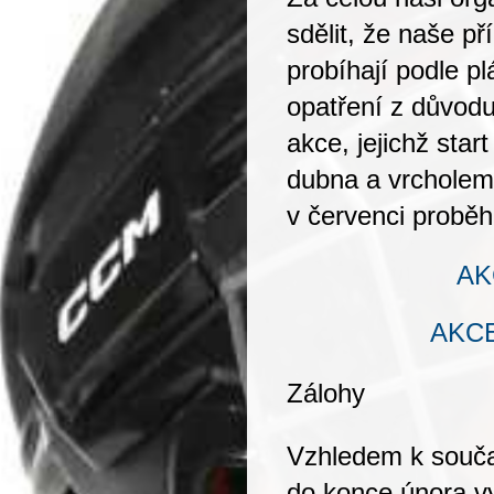
sdělit, že
naše p
probíhají podle p
opatření z důvod
akce, jejichž sta
dubna a vrchole
v červenci proběh
AK
AKC
Zálohy
Vzhledem k souča
do konce února v