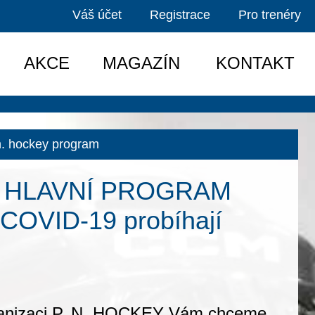
Váš účet
Registrace
Pro trenéry
AKCE
MAGAZÍN
KONTAKT
.n. hockey program
na HLAVNÍ PROGRAM
 COVID-19 probíhají
rganizaci P. N. HOCKEY Vám chceme