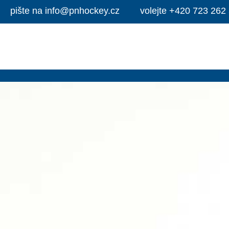
pište na
info@pnhockey.cz
volejte
+420 723 262