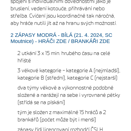
spojení s individuálními dovednostmi jako je
bruslení, vedení kotouče, přihrávání nebo
střelba. Cvičení jsou koordinačně tak náročná,
aby hráče nutili jít až na hranu svých možností.
2 ZÁPASY MODRÁ - BÍLÁ
(21. 4. 2024, SC
Moutnice) -
HRÁČI ZDE
/
BRANKÁŘI ZDE
2 utkání 3 x 15 min. hrubého času na celé
hřiště
3 věkové kategorie - kategorie A (nejmladší),
kategorie B (střední), kategorie C (nejstarší)
dva týmy věkově a výkonnostně podobně
složené a narážejí na sebe i vyrovnané pětky
(střídá se na pískání)
tým je složen z maximálně 15 hráčů a 2
brankářů (počet může být i menší)
zápasy řídí licencovaní rozhodčí ČSLH