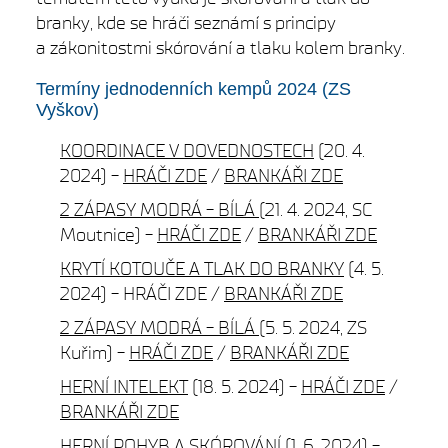
branky, kde se hráči seznámí s principy
a zákonitostmi skórování a tlaku kolem branky.
Termíny jednodenních kempů 2024 (ZS
Vyškov)
KOORDINACE V DOVEDNOSTECH
(20. 4.
2024) -
HRÁČI ZDE
/
BRANKÁŘI ZDE
2 ZÁPASY MODRÁ - BÍLÁ
(21. 4. 2024, SC
Moutnice) -
HRÁČI ZDE
/
BRANKÁŘI ZDE
KRYTÍ KOTOUČE A TLAK DO BRANKY
(4. 5.
2024) - HRÁČI ZDE /
BRANKÁŘI ZDE
2 ZÁPASY MODRÁ - BÍLÁ
(5. 5. 2024, ZS
Kuřim) -
HRÁČI ZDE
/
BRANKÁŘI ZDE
HERNÍ INTELEKT
(18. 5. 2024) -
HRÁČI ZDE
/
BRANKÁŘI ZDE
HERNÍ POHYB A SKÓROVÁNÍ
(1. 6. 2024) -