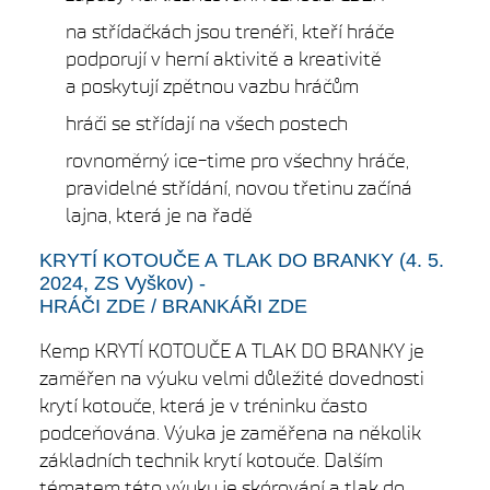
na střídačkách jsou trenéři, kteří hráče
podporují v herní aktivitě a kreativitě
a poskytují zpětnou vazbu hráčům
hráči se střídají na všech postech
rovnoměrný ice-time pro všechny hráče,
pravidelné střídání, novou třetinu začíná
lajna, která je na řadě
KRYTÍ KOTOUČE A TLAK DO BRANKY
(4. 5.
2024, ZS Vyškov) -
HRÁČI ZDE /
BRANKÁŘI ZDE
Kemp KRYTÍ KOTOUČE A TLAK DO BRANKY je
zaměřen na výuku velmi důležité dovednosti
krytí kotouče, která je v tréninku často
podceňována. Výuka je zaměřena na několik
základních technik krytí kotouče. Dalším
tématem této výuku je skórování a tlak do