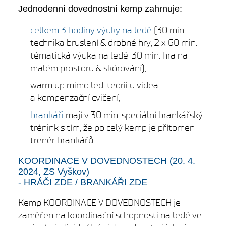
Jednodenní dovednostní kemp zahrnuje:
celkem 3 hodiny výuky na ledě
(30 min.
technika bruslení & drobné hry, 2 x 60 min.
tématická výuka na ledě, 30 min. hra na
malém prostoru & skórování),
warm up mimo led, teorii u videa
a kompenzační cvičení,
brankáři
mají v 30 min. speciální brankářský
trénink s tím, že po celý kemp je přítomen
trenér brankářů.
KOORDINACE V DOVEDNOSTECH
(20. 4.
2024, ZS Vyškov)
-
HRÁČI ZDE
/
BRANKÁŘI ZDE
Kemp KOORDINACE V DOVEDNOSTECH je
zaměřen na koordinační schopnosti na ledě ve