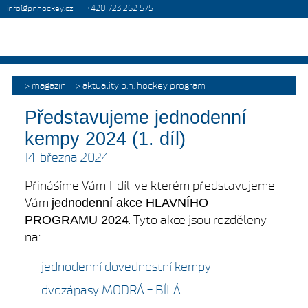
info@pnhockey.cz
+420 723 262 575
magazín
aktuality p.n. hockey program
Představujeme jednodenní
kempy 2024 (1. díl)
14. března 2024
Přinášíme Vám 1. díl, ve kterém představujeme
Vám
jednodenní akce HLAVNÍHO
. Tyto akce jsou rozděleny
PROGRAMU 2024
na:
jednodenní dovednostní kempy,
dvozápasy MODRÁ - BÍLÁ.