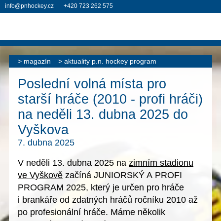
info@pnhockey.cz
+420 723 262 575
magazín
aktuality p.n. hockey program
Poslední volná místa pro
starší hráče (2010 - profi hráči)
na neděli 13. dubna 2025 do
Vyškova
7. dubna 2025
V neděli
13. dubna 2025
na
zimním stadionu
ve Vyškově
začíná
JUNIORSKÝ A PROFI
PROGRAM 2025
, který je určen pro hráče
i brankáře
od zdatných hráčů ročníku 2010 až
po profesionální hráče
. Máme
několik