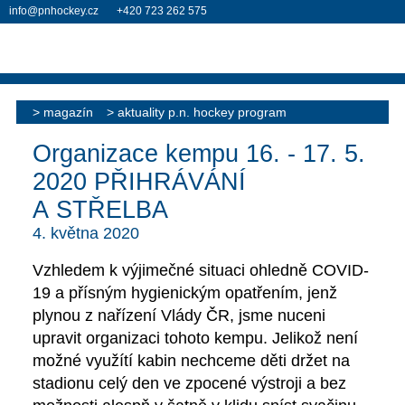
info@pnhockey.cz
+420 723 262 575
magazín
aktuality p.n. hockey program
Organizace kempu 16. - 17. 5.
2020 PŘIHRÁVÁNÍ
A STŘELBA
4. května 2020
Vzhledem k výjimečné situaci ohledně COVID-
19 a přísným hygienickým opatřením, jenž
plynou z nařízení Vlády ČR, jsme nuceni
upravit organizaci tohoto kempu. Jelikož není
možné využítí kabin nechceme děti držet na
stadionu celý den ve zpocené výstroji a bez