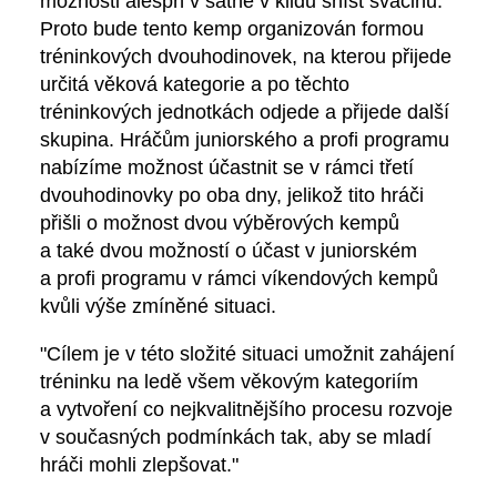
možnosti alespň v šatně v klidu sníst svačinu.
Proto bude tento kemp organizován formou
tréninkových dvouhodinovek, na kterou přijede
určitá věková kategorie a po těchto
tréninkových jednotkách odjede a přijede další
skupina. Hráčům juniorského a profi programu
nabízíme možnost účastnit se v rámci třetí
dvouhodinovky po oba dny, jelikož tito hráči
přišli o možnost dvou výběrových kempů
a také dvou možností o účast v juniorském
a profi programu v rámci víkendových kempů
kvůli výše zmíněné situaci.
"Cílem je v této složité situaci umožnit zahájení
tréninku na ledě všem věkovým kategoriím
a vytvoření co nejkvalitnějšího procesu rozvoje
v současných podmínkách tak, aby se mladí
hráči mohli zlepšovat."