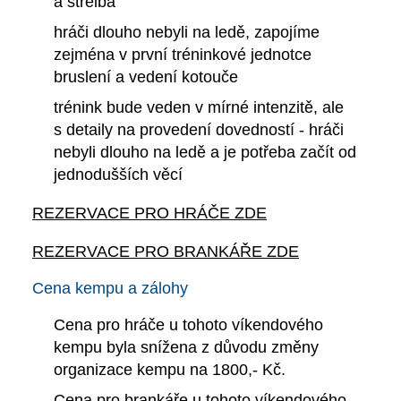
a střelba
hráči dlouho nebyli na ledě, zapojíme
zejména v první tréninkové jednotce
bruslení a vedení kotouče
trénink bude veden v mírné intenzitě, ale
s detaily na provedení dovedností - hráči
nebyli dlouho na ledě a je potřeba začít od
jednodušších věcí
REZERVACE PRO HRÁČE ZDE
REZERVACE PRO BRANKÁŘE ZDE
Cena kempu a zálohy
Cena pro hráče u tohoto víkendového
kempu byla snížena z důvodu změny
organizace kempu na 1800,- Kč.
Cena pro brankáře u tohoto víkendového