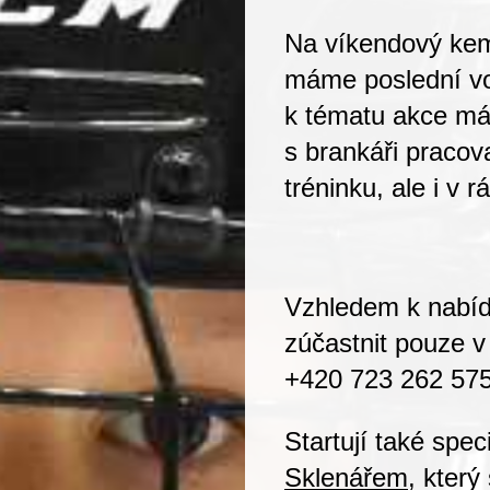
Na víkendový k
máme
poslední v
k tématu akce má 
s brankáři pracov
tréninku, ale i v r
Vzhledem k nabíd
zúčastnit pouze v
+420 723 262 57
Startují také sp
Sklenářem
, kter