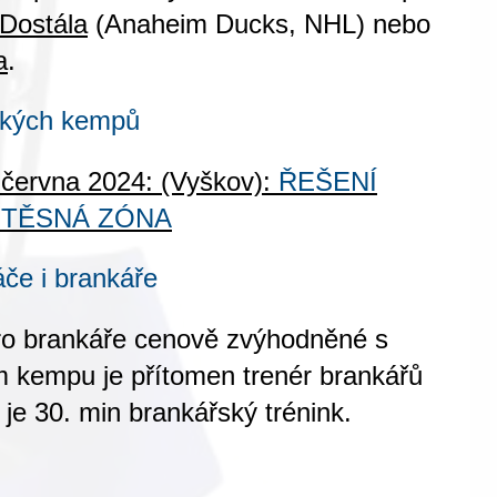
Dostála
(Anaheim Ducks, NHL) nebo
a
.
ských kempů
 června 2024: (Vyškov):
ŘEŠENÍ
- TĚSNÁ ZÓNA
áče i brankáře
ro brankáře
cenově zvýhodněné
s
 kempu je přítomen trenér brankářů
je 30. min brankářský trénink
.