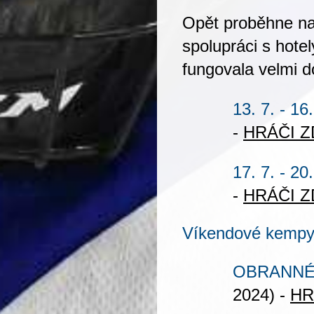
Opět proběhne n
spolupráci s hote
fungovala velmi d
13. 7. - 16
-
HRÁČI Z
17. 7. - 20
-
HRÁČI Z
Víkendové kempy
OBRANNÉ
2024) -
HR