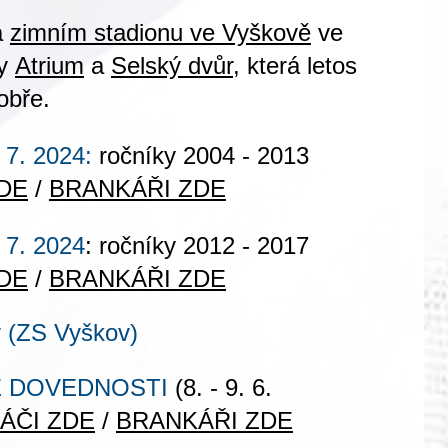
a
zimním stadionu ve Vyškově
ve
ly
Atrium
a
Selský dvůr
, která letos
obře.
. 7. 2024:
ročníky 2004 - 2013
DE
/
BRANKÁŘI ZDE
. 7. 2024
: ročníky 2012 - 2017
DE
/
BRANKÁŘI ZDE
 (ZS Vyškov)
 DOVEDNOSTI
(8. - 9. 6.
ÁČI ZDE
/
BRANKÁŘI ZDE