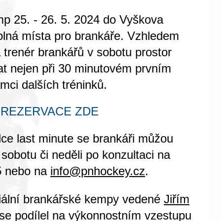
emp
25. - 26. 5. 2024 do Vyškova
olná místa pro brankáře
. Vzhledem
trenér brankářů v sobotu prostor
at nejen při 30 minutovém prvním
ámci dalších tréninků.
REZERVACE ZDE
ce last minute se brankáři můžou
 sobotu či neděli po konzultaci na
5 nebo na
info@pnhockey.cz
.
eciální brankářské kempy vedené
Jiřím
ý se podílel na výkonnostním vzestupu