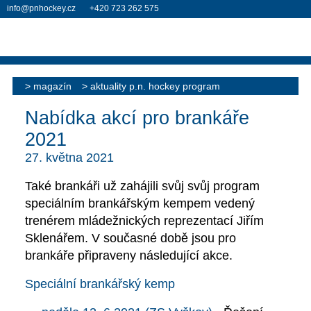
info@pnhockey.cz
+420 723 262 575
magazín
aktuality p.n. hockey program
Nabídka akcí pro brankáře
2021
27. května 2021
Také brankáři už zahájili svůj svůj program
speciálním brankářským kempem vedený
trenérem mládežnických reprezentací Jiřím
Sklenářem. V současné době jsou pro
brankáře připraveny následující akce.
Speciální brankářský kemp