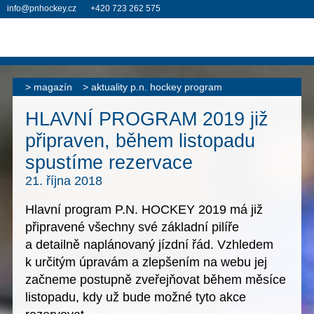
info@pnhockey.cz
+420 723 262 575
magazín
aktuality p.n. hockey program
HLAVNÍ PROGRAM 2019 již
připraven, během listopadu
spustíme rezervace
21. října 2018
Hlavní program P.N. HOCKEY 2019
má již
připravené všechny své základní pilíře
a detailně naplánovaný jízdní řád. Vzhledem
k určitým úpravám a zlepšením na webu jej
začneme postupně zveřejňovat během měsíce
listopadu
, kdy už bude možné tyto akce