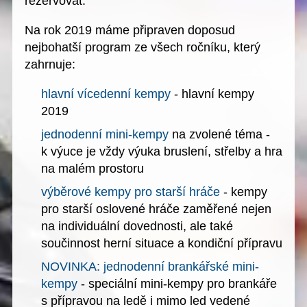
rezervovat
.
Na rok 2019 máme připraven doposud
nejbohatší program ze všech ročníku, který
zahrnuje:
hlavní vícedenní kempy
- hlavní kempy
2019
jednodenní mini-kempy
na zvolené téma -
k výuce je vždy výuka bruslení, střelby a hra
na malém prostoru
výběrové kempy pro starší hráče
- kempy
pro starší oslovené hráče zaměřené nejen
na individuální dovednosti, ale také
součinnost herní situace a kondiční přípravu
NOVINKA: jednodenní brankářské mini-
kempy
- speciální mini-kempy pro brankáře
s přípravou na ledě i mimo led vedené