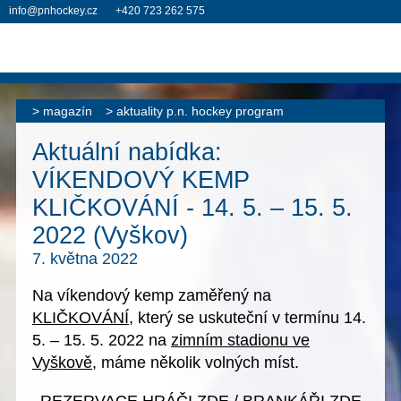
info@pnhockey.cz
+420 723 262 575
magazín
aktuality p.n. hockey program
Aktuální nabídka:
VÍKENDOVÝ KEMP
KLIČKOVÁNÍ - 14. 5. – 15. 5.
2022 (Vyškov)
7. května 2022
Na víkendový kemp zaměřený na
KLIČKOVÁNÍ
, který se uskuteční v termínu
14.
5. – 15. 5. 2022
na
zimním stadionu ve
Vyškově
, máme několik volných míst.