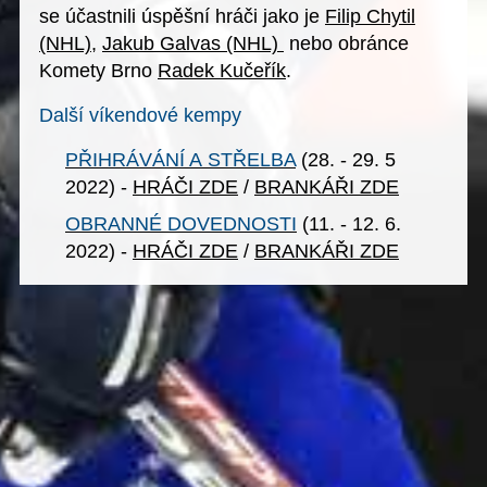
se účastnili úspěšní hráči jako je
Filip Chytil
(NHL)
,
Jakub Galvas (NHL)
nebo obránce
Komety Brno
Radek Kučeřík
.
Další víkendové kempy
PŘIHRÁVÁNÍ A STŘELBA
(28. - 29. 5
2022) -
HRÁČI ZDE
/
BRANKÁŘI ZDE
OBRANNÉ DOVEDNOSTI
(11. - 12. 6.
2022) -
HRÁČI ZDE
/
BRANKÁŘI ZDE