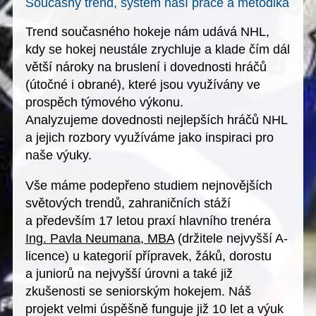
Současný trend, systém naší práce a metodika
Trend současného hokeje nám udává NHL,
kdy se hokej neustále zrychluje a klade čím dál
větší nároky na bruslení i dovednosti hráčů
(útočné i obrané), které jsou využívány ve
prospěch týmového výkonu.
Analyzujeme dovednosti nejlepších hráčů NHL
a jejich rozbory využíváme jako inspiraci pro
naše výuky.
Vše máme podepřeno
studiem nejnovějších
světových trendů
,
zahraničních stáží
a především
17 letou praxí hlavního trenéra
Ing. Pavla Neumana, MBA
(držitele nejvyšší A-
licence) u kategorií přípravek, žáků, dorostu
a juniorů na nejvyšší úrovni a také již
zkušenosti se seniorským hokejem. Náš
projekt velmi úspěšně funguje již 10 let a výuk