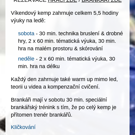
REZERVACE
HRÁČI ZDE
/
BRANKÁŘI ZDE
Víkendový kemp zahrnuje celkem 5,5 hodiny
výuky na ledě:
sobota
- 30 min. technika bruslení & drobné
hry, 2 x 60 min. tématická výuka, 30 min.
hra na malém prostoru & skórování
neděle
- 2 x 60 min. tématická výuka, 30
min. hra na délku
Každý den
zahrnuje také warm up mimo led,
teorii u videa a kompenzační cvičení.
Brankáři
mají v sobotu 30 min. speciální
brankářský trénink s tím, že po celý kemp je
přítomen trenér brankářů.
Kličkování